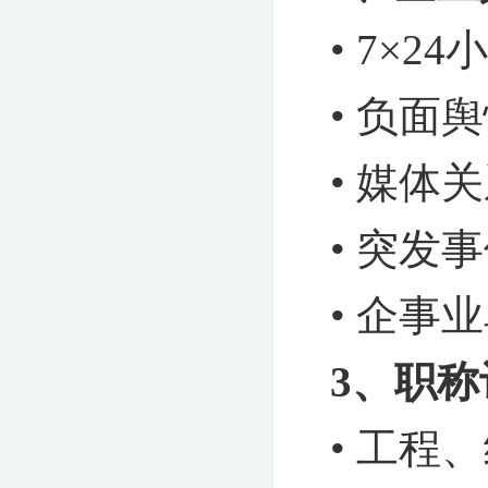
• 7×
• 负
• 媒
• 突
•
企事业
3、
职称
• 工