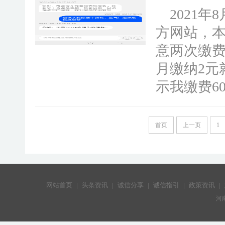
2021年
方网站，
意两次缴费
月缴纳2元
示我缴费6
首页
上一页
1
网站首页
|
头条资讯
|
诚信分享
|
诚信指引
|
政策资讯
|
河