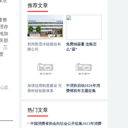
律法
推荐文章
肃整
理存
地加
关部
郑州凯雪冷链股份有
免费抽蒜薹 这账怎
。三
限公司
么“蒜”
责
加强信用制度建设 完
中消协启动2026年消
放心奶
善科技创新体系
费维权年主题征集
热门文章
中国消费者协会向社会公开征集2023年消费