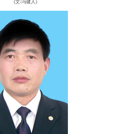
(文/冯健人)