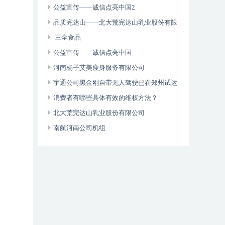
维权年主题
公益宣传——诚信点亮中国2
品质完达山——北大荒完达山乳业股份有限
公司
三全食品
公益宣传——诚信点亮中国
河南杨子艾美瘦身服务有限公司
宇通公司黑金刚自带无人驾驶已在郑州试运
营
消费者有哪些具体有效的维权方法？
北大荒完达山乳业股份有限公司
南航河南公司机组