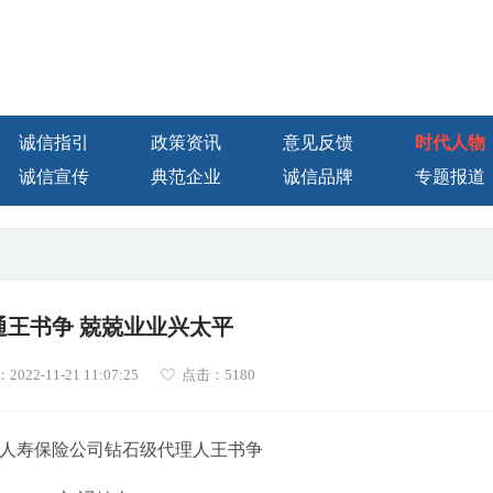
诚信指引
政策资讯
意见反馈
时代人物
诚信宣传
典范企业
诚信品牌
专题报道
通王书争 兢兢业业兴太平
22-11-21 11:07:25
点击：
5180
人寿保险公司钻石级代理人王书争