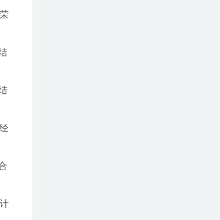
，荣
结
结
经
合
险计