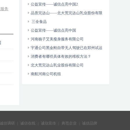
维权年主题
公益宣传——诚信点亮中国2
后服务
品质完达山——北大荒完达山乳业股份有限
公司
三全食品
公益宣传——诚信点亮中国
河南杨子艾美瘦身服务有限公司
国
宇通公司黑金刚自带无人驾驶已在郑州试运
营
消费者有哪些具体有效的维权方法？
北大荒完达山乳业股份有限公司
南航河南公司机组
诚信调研
|
诚信在线
|
诚信宣传
|
典范企业
|
诚信品牌