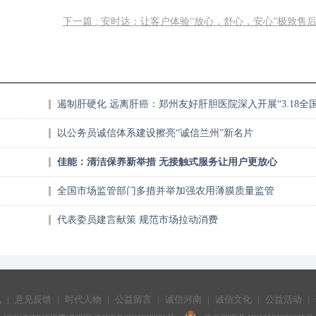
下一篇 : 安时达：让客户体验“放心，舒心，安心”极致售
遏制肝硬化 远离肝癌：郑州友好肝胆医院深入开展“3.18全
爱肝日”惠民活动
以公务员诚信体系建设擦亮“诚信兰州”新名片
佳能：清洁保养新举措 无接触式服务让用户更放心
全国市场监管部门多措并举加强农用薄膜质量监管
代表委员建言献策 规范市场拉动消费
讯
|
意见反馈
|
时代人物
|
公益留言
|
诚信河南
|
诚信文化
|
公益活动
|