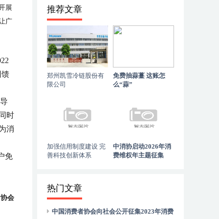
开展
推荐文章
让广
22
回馈
郑州凯雪冷链股份有
免费抽蒜薹 这账怎
限公司
么“蒜”
倡导
同时
为消
加强信用制度建设 完
中消协启动2026年消
善科技创新体系
费维权年主题征集
户免
热门文章
者协会
中国消费者协会向社会公开征集2023年消费