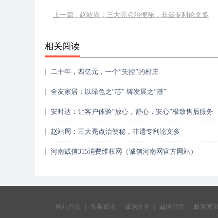
上一篇 : 赵站周：三大亮点治便秘，非遗专利论文多
相关阅读
二十年，四亿元，一个“失控”的村庄
全友家居：以绿色之“芯” 铸发展之“基”
安时达：让客户体验“放心，舒心，安心”极致售后服务
赵站周：三大亮点治便秘，非遗专利论文多
河南诚信315消费维权网（诚信河南网官方网站）
网站首页
|
头条资讯
|
诚信分享
|
诚信指引
|
政策资