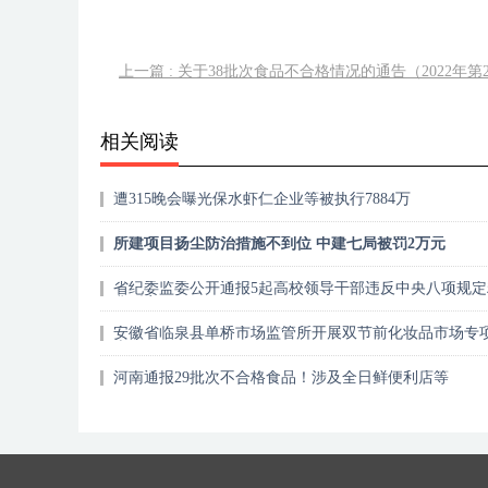
上一篇 : 关于38批次食品不合格情况的通告（2022年第
相关阅读
遭315晚会曝光保水虾仁企业等被执行7884万
所建项目扬尘防治措施不到位 中建七局被罚2万元
省纪委监委公开通报5起高校领导干部违反中央八项规定
典型案例
安徽省临泉县单桥市场监管所开展双节前化妆品市场专
查
河南通报29批次不合格食品！涉及全日鲜便利店等