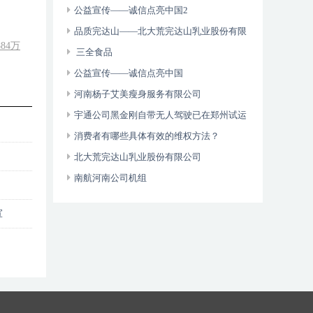
维权年主题
公益宣传——诚信点亮中国2
品质完达山——北大荒完达山乳业股份有限
84万
公司
三全食品
公益宣传——诚信点亮中国
河南杨子艾美瘦身服务有限公司
宇通公司黑金刚自带无人驾驶已在郑州试运
营
消费者有哪些具体有效的维权方法？
北大荒完达山乳业股份有限公司
南航河南公司机组
宣