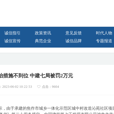
诚信指引
政策资讯
意见反馈
时代人物
诚信宣传
典范企业
诚信品牌
专题报道
治措施不到位 中建七局被罚2万元
23-06-02 10:22:53
点击：
9604
示，由于承建的焦作市城乡一体化示范区城中村改造沁苑社区项