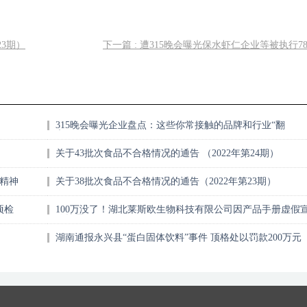
23期）
下一篇 : 遭315晚会曝光保水虾仁企业等被执行78
315晚会曝光企业盘点：这些你常接触的品牌和行业“翻
车”了！
关于43批次食品不合格情况的通告 （2022年第24期）
精神
关于38批次食品不合格情况的通告（2022年第23期）
项检
100万没了！湖北莱斯欧生物科技有限公司因产品手册虚假
传挨罚
湖南通报永兴县“蛋白固体饮料”事件 顶格处以罚款200万元