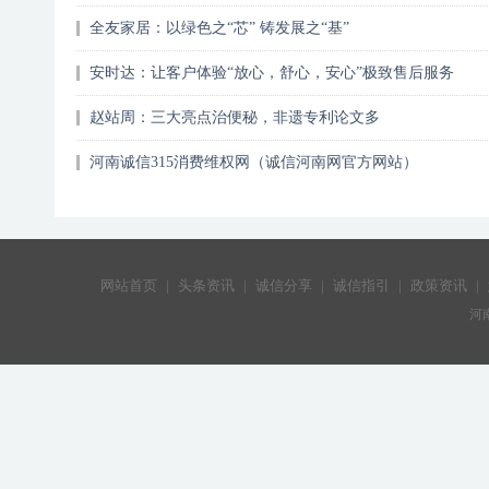
全友家居：以绿色之“芯” 铸发展之“基”
安时达：让客户体验“放心，舒心，安心”极致售后服务
赵站周：三大亮点治便秘，非遗专利论文多
河南诚信315消费维权网（诚信河南网官方网站）
网站首页
|
头条资讯
|
诚信分享
|
诚信指引
|
政策资讯
|
河