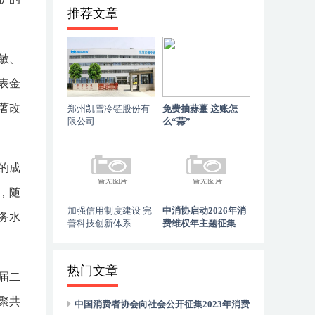
推荐文章
敏、
表金
著改
郑州凯雪冷链股份有
免费抽蒜薹 这账怎
限公司
么“蒜”
的成
，随
加强信用制度建设 完
中消协启动2026年消
务水
善科技创新体系
费维权年主题征集
热门文章
届二
聚共
中国消费者协会向社会公开征集2023年消费