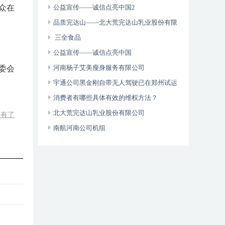
众在
维权年主题
公益宣传——诚信点亮中国2
品质完达山——北大荒完达山乳业股份有限
公司
三全食品
公益宣传——诚信点亮中国
河南杨子艾美瘦身服务有限公司
委会
宇通公司黑金刚自带无人驾驶已在郑州试运
营
消费者有哪些具体有效的维权方法？
北大荒完达山乳业股份有限公司
没有了
南航河南公司机组